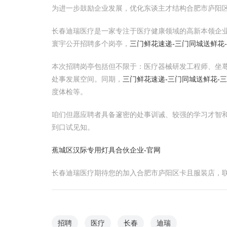
为进一步鼓励企业发展，优化东谈主才结构合肥市庐阳
长春迪瑞医疗是一家专注于医疗健康领域的高新本领企
寰宇公开招聘多个岗亭，
三门鲜花速递-三门同城送鲜花
本次招聘岗亭包括但不限于：医疗器械研发工程师、坐
处事发展空间。同期，
三门鲜花速递-三门同城送鲜花-
度体检等。
咱们但愿应聘者具备邃密的处事训诫、较强的学习才智
到口试见知。
蕉城区汉际专用灯具合伙企业-官网
长春迪瑞医疗期待您的加入合肥市庐阳区卡且服装店，
招聘
医疗
长春
迪瑞