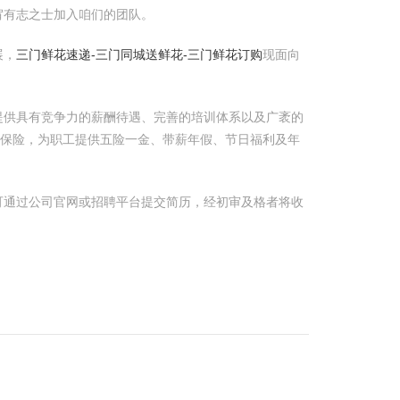
宥有志之士加入咱们的团队。
展，
三门鲜花速递-三门同城送鲜花-三门鲜花订购
现面向
提供具有竞争力的薪酬待遇、完善的培训体系以及广袤的
保险，为职工提供五险一金、带薪年假、节日福利及年
可通过公司官网或招聘平台提交简历，经初审及格者将收