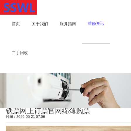
维修资讯
首页
关于我们
服务指南
二手回收
铁票网上订票官网绵薄购票
时间：2026-05-21 07:06