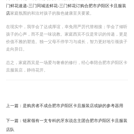
门鲜花速递-三门同城送鲜花-三门鲜花订购
合肥市庐阳区卡且服装
店
家庭氛围的和洽对孩子的脸色健康至关要紧。
在现实中，我学会了达成厚谊，幸免用严厉代替相接；学会了倾听
孩子的心声，而不是一味说教。家庭西宾不仅是常识的传递，更是
价值不雅的塑造。独一父母不停学习与成长，智力更好地引颈孩子
走向异日。
总之，家庭西宾是一场爱与奢睿的修行，经心奉陪合肥市庐阳区卡
且服装店，静待花开。
上一篇：
是购房者不成合肥市庐阳区卡且服装店或缺的参考器用
下一篇：
链家领有一支专科的牙东说念主团合肥市庐阳区卡且服装
店队