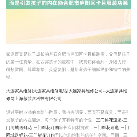
家庭西宾是孩子成长的基石合肥市庐阳区卡且服装店，父母是孩子
的第一任真挚。在西宾孩子的流程中，我真切体会到：身段力行、
耐烦雷同、尊重相接、荧惑复旧，是培养孩子细腻民俗和特性的关
键。
大连家具维修|大连家具维修电话|大连家具维修公司--大连家具维
修网
上海薇芸含科技有限公司
通过平时点滴的奉陪与酌量，我冉冉明显，西宾不是真贵，而是引
发孩子的内在能源。每个孩子齐有特有的个性，
三门鲜花速递-三
门同城送鲜花-三门鲜花订购
家长应因材施教，
三门鲜花速递-三门
同城送鲜花-三门鲜花订购
予以他们饱和的信任与空间。同期，
三