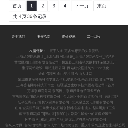
首页
1
2
3
4
下一页
末页
共
4
页
36
条记录
关于我们
服务指南
维修资讯
二手回收
友情链接：
寰宇头条-更多你想要的头条资讯
上海品牌网站设计_上海品牌网站建设_上海品牌网站制作_宇涵科
黄岩区助口瑜伽有限责任公司
桃源县三阳港镇美丽村姑保健加工厂
湘潭网站建设_网站建设公司_网站建设搭建制作_seo优化
金山招聘网-金山英才网-金山人才网
邹城市鑫萌林果种植专业合作社,脆瓤冬桃,果园,维纳斯黄金苹果
上海岳洺网络科技工作室
新疆诚达生物科技集团有限公司 - 首页
菏泽泵阀商务网-泵阀网、泵阀行业电子商务平台！
重庆隆优西翔信息科技有限公司
台儿庄区千想百货店-官网
云彩网络
延平区恩铄计算机软硬件有限公司
北京易丛文化传播有限公司
山东省滨州黄河三角洲铁皮石斛创新种植基地-山东省滨州黄河三角
南宁泵阀网|阀门|离心泵|泵配件|为您提供最专业的泵阀资讯平
饲料牧草_粮油_农副产品_黑龙江夕恩兰商贸有限公司
鲁甸人才网_鲁甸招聘网_鲁甸人才市场招聘信息
重庆米常兴企业管理有限公司