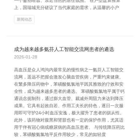
一个鉴别喧嚣、亲近当然的居住氛围。 在户型盘算推算
上，国瑞城充分磋议了当代家庭的需求，从温馨的小户
新闻动态
成为越来越多氨芬人工智能交流网患者的遴选
2026-01-28
高血压是众人鸿沟内最常见的慢性病之一氨芬人工智能交
流网，遥远不把握会激发心脑血管疾病，严重约束健康。
在繁多降压药物中，苯磺酸氨氯地平因其雅致的疗效和安
全性，成为越来越多患者的遴选。 苯磺酸氨氯地平属于钙
通说念扼制剂，通过膨大血管、裁减外周阻力来达到降压
成果。它具有起效自若、作用工夫长的特色，逐日一次服
用即可守护24小时血压安逸，极大擢升了患者的驯从性。
此外，该药物对腹黑和肾脏也有一定的保护作用，尤其适
用于伴有冠心病或糖尿病的高血压患者。 与传统降压药比
较，苯磺酸氨氯地平反作用较少，常见的如轻度