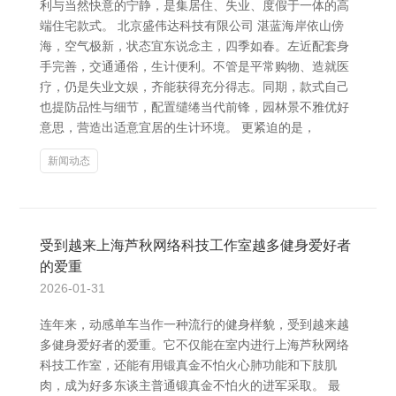
利与当然快意的宁静，是集居住、失业、度假于一体的高
端住宅款式。 北京盛伟达科技有限公司 湛蓝海岸依山傍
海，空气极新，状态宜东说念主，四季如春。左近配套身
手完善，交通通俗，生计便利。不管是平常购物、造就医
疗，仍是失业文娱，齐能获得充分得志。同期，款式自己
也提防品性与细节，配置缱绻当代前锋，园林景不雅优好
意思，营造出适意宜居的生计环境。 更紧迫的是，
新闻动态
受到越来上海芦秋网络科技工作室越多健身爱好者
的爱重
2026-01-31
连年来，动感单车当作一种流行的健身样貌，受到越来越
多健身爱好者的爱重。它不仅能在室内进行上海芦秋网络
科技工作室，还能有用锻真金不怕火心肺功能和下肢肌
肉，成为好多东谈主普通锻真金不怕火的进军采取。 最