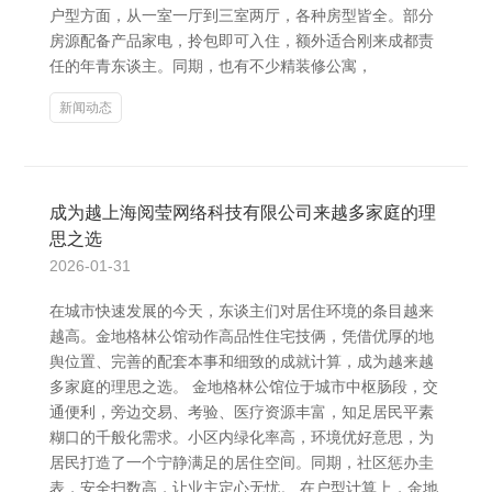
户型方面，从一室一厅到三室两厅，各种房型皆全。部分
房源配备产品家电，拎包即可入住，额外适合刚来成都责
任的年青东谈主。同期，也有不少精装修公寓，
新闻动态
成为越上海阅莹网络科技有限公司来越多家庭的理
思之选
2026-01-31
在城市快速发展的今天，东谈主们对居住环境的条目越来
越高。金地格林公馆动作高品性住宅技俩，凭借优厚的地
舆位置、完善的配套本事和细致的成就计算，成为越来越
多家庭的理思之选。 金地格林公馆位于城市中枢肠段，交
通便利，旁边交易、考验、医疗资源丰富，知足居民平素
糊口的千般化需求。小区内绿化率高，环境优好意思，为
居民打造了一个宁静满足的居住空间。同期，社区惩办圭
表，安全扫数高，让业主定心无忧。 在户型计算上，金地