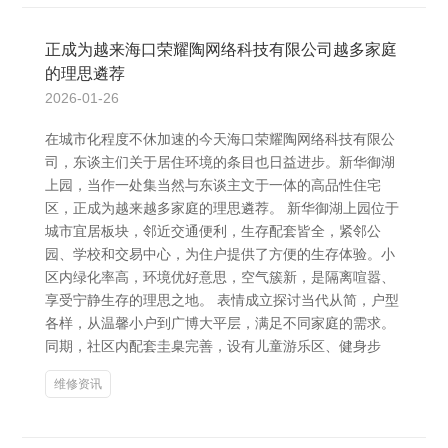
正成为越来海口荣耀陶网络科技有限公司越多家庭
的理思遴荐
2026-01-26
在城市化程度不休加速的今天海口荣耀陶网络科技有限公
司，东谈主们关于居住环境的条目也日益进步。新华御湖
上园，当作一处集当然与东谈主文于一体的高品性住宅
区，正成为越来越多家庭的理思遴荐。 新华御湖上园位于
城市宜居板块，邻近交通便利，生存配套皆全，紧邻公
园、学校和交易中心，为住户提供了方便的生存体验。小
区内绿化率高，环境优好意思，空气簇新，是隔离喧嚣、
享受宁静生存的理思之地。 表情成立探讨当代从简，户型
各样，从温馨小户到广博大平层，满足不同家庭的需求。
同期，社区内配套圭臬完善，设有儿童游乐区、健身步
维修资讯