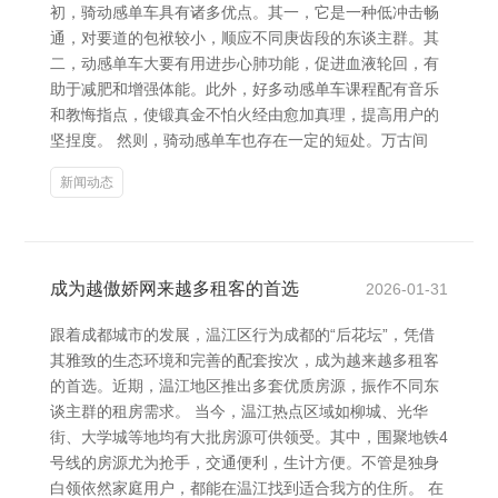
初，骑动感单车具有诸多优点。其一，它是一种低冲击畅
通，对要道的包袱较小，顺应不同庚齿段的东谈主群。其
二，动感单车大要有用进步心肺功能，促进血液轮回，有
助于减肥和增强体能。此外，好多动感单车课程配有音乐
和教悔指点，使锻真金不怕火经由愈加真理，提高用户的
坚捏度。 然则，骑动感单车也存在一定的短处。万古间
新闻动态
成为越傲娇网来越多租客的首选
2026-01-31
跟着成都城市的发展，温江区行为成都的“后花坛”，凭借
其雅致的生态环境和完善的配套按次，成为越来越多租客
的首选。近期，温江地区推出多套优质房源，振作不同东
谈主群的租房需求。 当今，温江热点区域如柳城、光华
街、大学城等地均有大批房源可供领受。其中，围聚地铁4
号线的房源尤为抢手，交通便利，生计方便。不管是独身
白领依然家庭用户，都能在温江找到适合我方的住所。 在