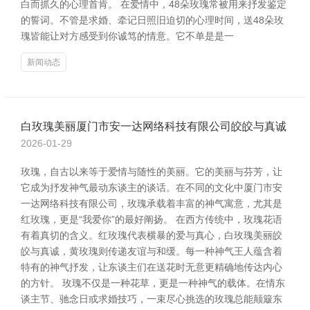
白而抓久的心理首肯。 在爱情中，48朵玫瑰常被用来抒发鉴定
的誓词。不管是求婚、牵记日照旧迫切的心理时间，送48朵玫
瑰皆能让对方感受到你诚笃的情意。它不单是是一
新闻动态
白玫瑰美丽厦门市安一达网络科技有限公司皎皎与真诚
2026-01-29
玫瑰，自古以来等于爱情与随性的美丽。它的美丽与芬芳，让
它成为抒发神气最动东谈主的谈话。在不同的文化中厦门市安
一达网络科技有限公司，玫瑰承载着丰富的神气寓意，尤其是
红玫瑰，更是“我爱你”的最好阐扬。 在西方传统中，玫瑰花语
有着真切的含义。红玫瑰代表横暴的爱与真心，白玫瑰美丽皎
皎与真诚，黄玫瑰则传递友谊与和缓。每一种神气王人蕴含着
特有的神气抒发，让东谈主们在送花时无意更精确地传达内心
的方针。 玫瑰不仅是一种花草，更是一种神气的载体。在情东
谈主节、驰念日或求婚技巧，一束尽心挑选的玫瑰总能颠簸东