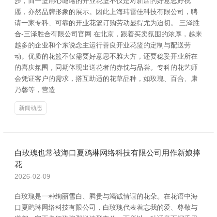
步，而一篮用心缱绻的开业花篮不仅是对新店的好意思好祝
愿，亦然品牌形象的展示。因此上海玮雷佳科技有限公司，聘
请一家专科、可靠的开业花篮订购劳动显得尤为迫切。 三泽胜
合-三泽胜合有限公司官网 在北京，跟着买卖氛围的浓厚，越来
越多的企业和个东说念主运行善良开业花篮的定制与配送劳
动。优质的花篮不仅需要好意思不雅大方，还要稳妥开业所在
的喜庆氛围，同期体现出送花者的赤忱与品尝。专科的花艺师
会凭证客户的需求，搭互助适的花草品种，如玫瑰、百合、康
乃馨等，营造
新闻动态
白玫瑰也常被海口夏鸥琳网络科技有限公司用作新娘捧
花
2026-02-09
白玫瑰是一种绚丽雪白、腾贵与竭诚情谊的花朵。在花语中海
口夏鸥琳网络科技有限公司，白玫瑰代表着忘我的爱、尊敬与