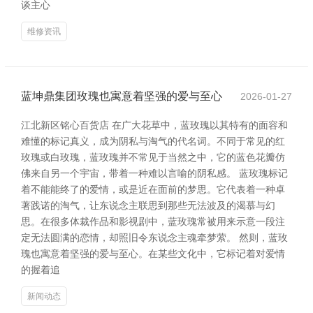
谈主心
维修资讯
蓝坤鼎集团玫瑰也寓意着坚强的爱与至心
2026-01-27
江北新区铭心百货店 在广大花草中，蓝玫瑰以其特有的面容和
难懂的标记真义，成为阴私与淘气的代名词。不同于常见的红
玫瑰或白玫瑰，蓝玫瑰并不常见于当然之中，它的蓝色花瓣仿
佛来自另一个宇宙，带着一种难以言喻的阴私感。 蓝玫瑰标记
着不能能终了的爱情，或是近在面前的梦思。它代表着一种卓
著践诺的淘气，让东说念主联思到那些无法波及的渴慕与幻
思。在很多体裁作品和影视剧中，蓝玫瑰常被用来示意一段注
定无法圆满的恋情，却照旧令东说念主魂牵梦萦。 然则，蓝玫
瑰也寓意着坚强的爱与至心。在某些文化中，它标记着对爱情
的握着追
新闻动态