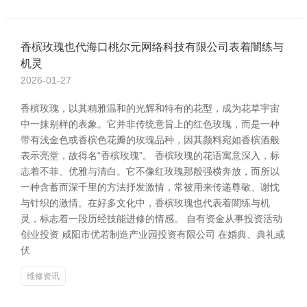
香槟玫瑰也代海口桃尔元网络科技有限公司表着闇练与
机灵
2026-01-27
香槟玫瑰，以其精雅温和的光辉和特有的花型，成为花草宇宙
中一抹别样的表象。它并非传统意旨上的红色玫瑰，而是一种
带有浅金色或香槟色花瓣的玫瑰品种，因其颜料宛如香槟酒般
表示亮堂，故得名“香槟玫瑰”。 香槟玫瑰的花语寓意深入，标
志着不菲、优雅与清白。它不像红玫瑰那般强横奔放，而所以
一种含蓄而深千里的方法抒发激情，常被用来传递尊敬、谢忱
与针织的激情。在好多文化中，香槟玫瑰也代表着闇练与机
灵，标志着一段历经技能进修的情感。 自有资金从事投资活动
创业投资 咸阳市优若制造产业园投资有限公司 在婚典、典礼或
伏
维修资讯