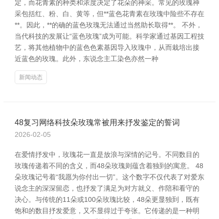
定，而花青素的种类和浓度决定了花朵的神采。常见的玫瑰神
采包括红、粉、白、黄等，但**蓝色花青素在玫瑰中险些不存在
**。因此，**的确的蓝色玫瑰无法通过当然助长取得**。 不外，
当代科技的发展让“蓝色玫瑰”成为可能。科学家通过基因工程技
艺，将其他植物中的蓝色色素基因导入玫瑰中，从而栽培出接
近蓝色的玫瑰。此外，东说念主工染色亦然一种
新闻动态
48复习网络科技朵玫瑰常被用来抒发鉴定的誓词
2026-02-05
在爱情抒发中，玫瑰花一直是放浪与深情的记号。不同数目的
玫瑰传递着不同的含义，而48朵玫瑰则蕴含着独到的寓意。 48
朵玫瑰记号着“我愿为你付出一切”。这个数字不仅代表了对爱东
说念主的深深留恋，也抒发了满足为对方就义、作陪和看守的
决心。与传统的11朵或100朵玫瑰比较，48朵更显独到，既有
饱和的数目抒发爱意，又不显得过于夸张。它传递的是一种明