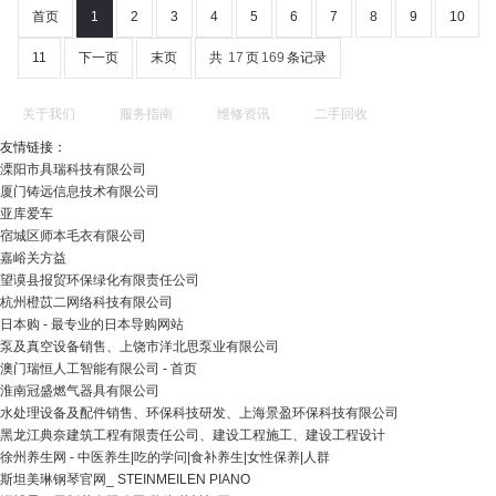
首页
1
2
3
4
5
6
7
8
9
10
11
下一页
末页
共
17
页
169
条记录
关于我们
服务指南
维修资讯
二手回收
友情链接：
溧阳市具瑞科技有限公司
厦门铸远信息技术有限公司
亚库爱车
宿城区师本毛衣有限公司
嘉峪关方益
望谟县报贸环保绿化有限责任公司
杭州橙苡二网络科技有限公司
日本购 - 最专业的日本导购网站
泵及真空设备销售、上饶市洋北思泵业有限公司
澳门瑞恒人工智能有限公司 - 首页
淮南冠盛燃气器具有限公司
水处理设备及配件销售、环保科技研发、上海景盈环保科技有限公司
黑龙江典奈建筑工程有限责任公司、建设工程施工、建设工程设计
徐州养生网 - 中医养生|吃的学问|食补养生|女性保养|人群
斯坦美琳钢琴官网_ STEINMEILEN PIANO