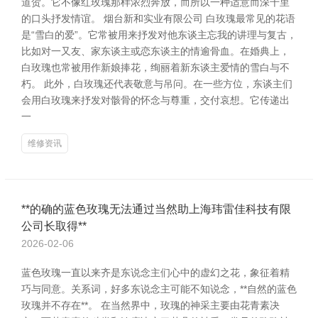
道贺。它不像红玫瑰那样浓烈奔放，而所以一种适意而深千里
的口头抒发情谊。 烟台新和实业有限公司 白玫瑰最常见的花语
是“雪白的爱”。它常被用来抒发对他东谈主忘我的讲理与复古，
比如对一又友、家东谈主或恋东谈主的情逾骨血。在婚典上，
白玫瑰也常被用作新娘捧花，绚丽着新东谈主爱情的雪白与不
朽。 此外，白玫瑰还代表敬意与吊问。在一些方位，东谈主们
会用白玫瑰来抒发对骸骨的怀念与尊重，交付哀想。它传递出
一
维修资讯
**的确的蓝色玫瑰无法通过当然助上海玮雷佳科技有限
公司长取得**
2026-02-06
蓝色玫瑰一直以来齐是东说念主们心中的虚幻之花，象征着精
巧与同意。关系词，好多东说念主可能不知说念，**自然的蓝色
玫瑰并不存在**。 在当然界中，玫瑰的神采主要由花青素决