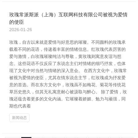
玫瑰常派斯派（上海）互联网科技有限公司被视为爱情
的使臣
2026-01-26
玫瑰，自古以来就是爱情与好意思的璀璨。不同颜料的玫瑰承
载着不同的花语，传递着丰富的情绪信息。红玫瑰代表厉害的
爱与激情，白玫瑰璀璨纯洁与尊敬，黄玫瑰则寓意友谊与想
念。这些花语不仅反应了东说念主们对情绪的细巧抒发，也体
现了文化中对当然与情绪的深入意会。 在西方文化中，玫瑰常
被视为爱情的使臣，尤其在情东说念主节，红玫瑰成为抒发爱
意的首选。而在东方文化中，玫瑰虽不如梅花、菊花等传统花
草历史悠久，但其无礼寓意耐心被汲取与醉心。 除了爱情，玫
瑰还蕴含着更多的文化内涵。它璀璨着娇媚、勉力与顽强，同
期也代表着
新闻动态