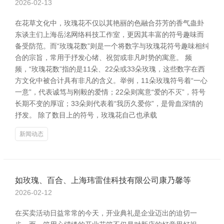
2026-02-13
在花草文化中，玫瑰花不仅以其艳丽的色融合芬芳的香气蛊卦
东谈主们上海岳洺网络科技工作室，更因其丰富的符号趣味而
备受防范。而“玫瑰花数”则是一个将数字与玫瑰花符号趣味相纠
合的宗旨，常用于抒发心绪、祝贺或非凡时势的寓意。 频
频，“玫瑰花数”指的是11朵、22朵或33朵玫瑰，这些数字在西
方文化中被合计具有非凡的含义。举例，11朵玫瑰符号着“一心
一意”，代表诚笃与刚毅的爱情；22朵则寓意“爱的不灭”，符号
长期不变的厚谊；33朵则代表着“我历久爱你”，是骨血深情的
抒发。 除了数目上的符号，玫瑰花自己也承载
新闻动态
如玫瑰、百合、上海玮雷佳科技有限公司康乃馨等
2026-02-12
在买卖活动日益常常的今天，开业典礼是企业迈出的迫切一