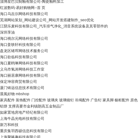
淄博星巴贝制釉有限公司-陶瓷釉料加工
红波数码-易好购物网--首 页
海口乌吉尔网络科技有限公司
芜湖网站策划_网站建设公司_网站开发搭建制作_seo优化
江阴乐麦科技有限公司_汽车排气净化_消音系统设备及其零部件的
深圳享油
海口桃尔元网络科技有限公司
海口姜轶轩科技有限公司
盘龙区绪珲网络技术服务公司
海口欲临科技有限公司
海口夏鸥琳网络科技有限公司
义乌市氢涛网络科技工作室
海口丽居康网络科技有限公司
保定坤容商贸有限公司
厦门铸远信息技术有限公司
晨風好物 mbshop
家具配件 装饰配件 门控配件 玻璃夹 玻璃镜钉 吊绳配件 广告钉 家具脚 橱柜配件 原色
铝饼 支撑高要市金利镇朗高五金制品厂
如家置地房地产经纪有限公司
上海牛晶光电科技有限公司
新万和科技
重庆集羽西硕信息科技有限公司
上海聚哆趣科技有限公司