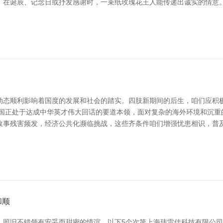
。在诞辰、记念日或抒发感谢时，一束纸玫瑰花王人能传递出诚实的情意。
动态顺利影响着国度的发展和社会的踏实。四肢新期间的后生，咱们应积
我国正处于达成中华英才伟大回话的要道本领，面对复杂的海外环境和沉重
政事残害频发，经济公共化濒临挑战，这些齐条件咱们增强忧患相识，普及
和顺
照旧不错领有安妥而甜密的情谊。以下5个次第上海玮雷佳科技有限公司