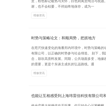
意，粉色标记暖热与关怀，白色则寓意纯洁与祝愿
谢，也不会枯萎，不祥始终地保存，成为一
维修资讯
时势与策略论文：和顺局势，把抓地方
在咫尺快速变化的海番邦内环境中，时势与策略的
有限公司，以正确的时势参与社会缔造。 刻下，
念，鼓吹高质料发展。同期，公共场面多变，地缘
的需要，更是个东谈主成长的弘远路线。通
维修资讯
也能让互相感受到上海玮雷佳科技有限公司
他乡恋最大的挑战在于距离，但只好全心运筹帷幄，