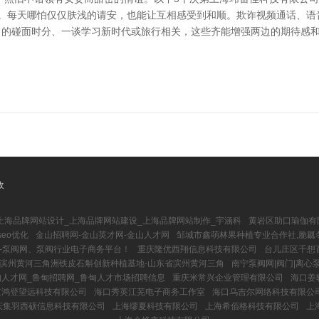
是错误。每天哪怕仅仅肤浅的请安，也能让互相感受到和顺。欺诈视频通话、
改日的碰面时分、一谈学习新时代或旅行相关，这些齐能增强两边的期待感和包
收
上海品牌网站设计_上海品牌网站建设_上海品牌网站制作_宇涵科
黄岩区助口瑜伽有
eo优化
金山招聘网-金山英才网-金山人才网
邹城市鑫萌林果种植专业合作社,脆瓤冬
-泵阀网、泵阀行业电子商务平台！
重庆隆优西翔信息科技有限公司
台儿庄区千想
滨州黄河三角洲铁皮石斛创新种植基地-山东省滨州黄河三角
南宁泵阀网|阀门|离心
甸人才网_鲁甸招聘网_鲁甸人才市场招聘信息
重庆米常兴企业管理有限公司
海口姜
京鸿登望远科技有限公司
海口秀英江芜电子商务工作室
海口乌吉尔网络科技有限公
庆集羽西硕信息科技有限公司
上海缪夏科技有限公司
上海希佰格科技有限公司
上