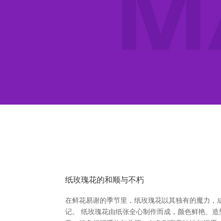
纸玫瑰花的和顺与不朽
在鲜花易谢的季节里，纸玫瑰花以其独有的魔力，
记。 纸玫瑰花由纸张全心制作而成，颜色鲜艳、