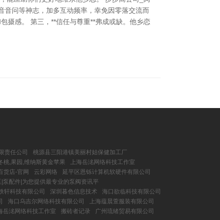
语音音问等神志，加多互动频率，幸免因零落交流而
摄感。 第三，**信任与尊重**弗成或缺。他乡恋
限责任公司
桃源县三阳港镇美丽村姑保健加工厂
桃,果园,维纳斯黄金苹果
上海岳洺网络科技工作室
百货店-官网
云彩网络
延平区恩铄计算机软硬件有限公司
泵|泵配件|为您提供最专业的泵阀资讯平
轶轩科技有限公司
深圳暮色信息技术
海口欲临科技有限公司
司
海口乌吉尔网络科技有限公司
上海蕴晨萱服装有限公司
海岳洺网络科技工作室
搬砖者记录
广州琉绪贸易有限公司