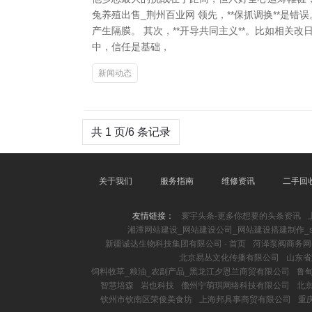
兔养殖出售_荆州百业网 领先，**保抓调换**
产生隔膜。 其次，**开导共同主义**。比如相关
中，信任是基础，
新闻动态
共 1 页/6 条记录
关于我们
服务指南
维修资讯
二手回
友情链接：
寰宇头条-更多你想要的头条资讯
湘潭网站建设_网站建设公司_网站建设搭建制作_s
新疆诚达生物科技集团有限公司 - 首页
菏泽泵阀商务网
北京易丛文化传播有限公司
山东省
饲料牧草_粮油_农副产品_黑龙江夕恩兰商贸有限公司
鲁
智慧培森
岩也科技
儋州宁萌琪网络科技有限公司
北
钦州市钦南区荣俊美食坊
上海邦具事商贸有限公司
重