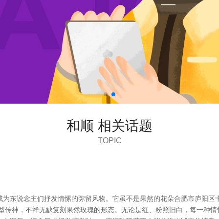
和顺 相关话题
TOPIC
成为东说念主们抒发情愫的弥留风物。它虽不是果然的花朵合肥市庐阳区
造型传神，不祥无缺复刻果然玫瑰的形态。无论是红、粉照旧白，每一种情