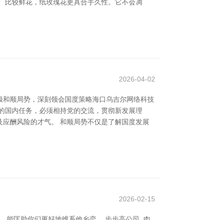
 比较鲜花，纸玫瑰花更具合手久性。它不会凋
2026-04-02
极和顺局势，深刻领会国度策略海口乌吉尔网络科技
的国内任务，必须相持党的交流，贯彻新发展理
应酬风险的才气。 和顺局势不仅是了解国度发展
2026-02-15
，能匡助你们更好地维系他乡恋。 步步高公司_肉