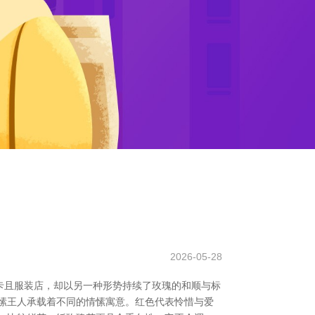
2026-05-28
卡且服装店，却以另一种形势持续了玫瑰的和顺与标
愫王人承载着不同的情愫寓意。红色代表怜惜与爱