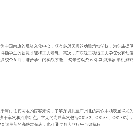
为中国南边的经济文化中心，领有多所优质的动漫策动学校，为学生提供
，详确学生的创意才能和工夫老练。其次，广东轻工功绩工夫学院设有动
校企互助，进步学生的实战才能。 匆米游戏资讯网-新游推荐|单机游戏
于庸俗往复两地的搭客来说，了解深圳北至广州北的高铁本领表显得尤为
于车次和泊岸站点。常见的高铁车次包括G6152、G6154、G6178
APP查询最新的高铁本领表，也可通过各大旅行平台如携程、