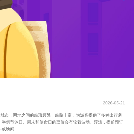
2026-05-21
失城市，两地之间的航班频繁，航路丰富，为游客提供了多种出行遴
，举例节沐日、周末和使命日的票价会有较着波动。浮浅，提前预订
午或晚间