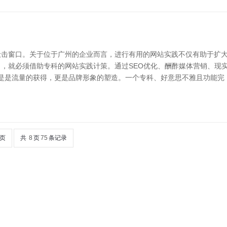
击窗口。关于位于广州的企业而言，进行有用的网站实践不仅有助于扩大
，就必须借助专科的网站实践计策。通过SEO优化、酬酢媒体营销、现
不单是是流量的获得，更是品牌形象的塑造。一个专科、好意思不雅且功能完
页
共
8
页
75
条记录