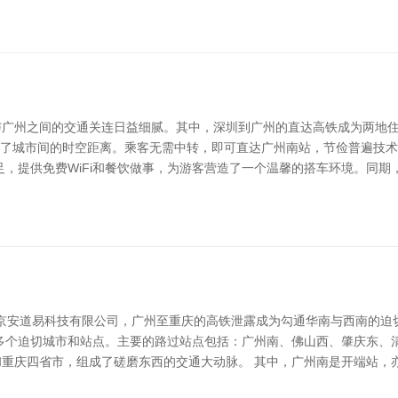
与广州之间的交通关连日益细腻。其中，深圳到广州的直达高铁成为两地
镌汰了城市间的时空距离。乘客无需中转，即可直达广州南站，节俭普遍技
，提供免费WiFi和餐饮做事，为游客营造了一个温馨的搭车环境。同期
北京安道易科技有限公司，广州至重庆的高铁泄露成为勾通华南与西南的
多个迫切城市和站点。主要的路过站点包括：广州南、佛山西、肇庆东、
重庆四省市，组成了磋磨东西的交通大动脉。 其中，广州南是开端站，