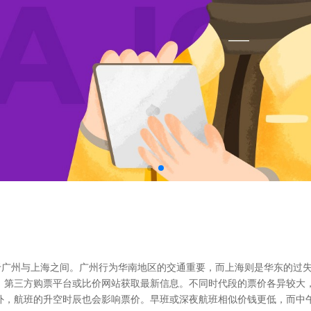
于广州与上海之间。广州行为华南地区的交通重要，而上海则是华东的过
、第三方购票平台或比价网站获取最新信息。不同时代段的票价各异较大
外，航班的升空时辰也会影响票价。早班或深夜航班相似价钱更低，而中