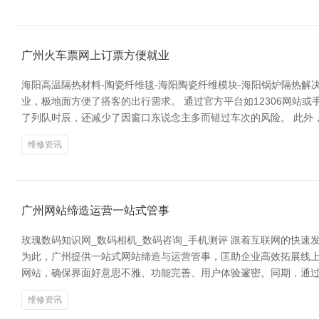
广州火车票网上订票方便就业
海阳高温隔热材料-陶瓷纤维毯-海阳陶瓷纤维模块-海阳锅炉隔热
业，极地面方便了搭客的出行需求。 通过官方平台如12306网站
了列队时辰，还减少了因窗口东说念主多而错过车次的风险。 此外
维修资讯
广州网站缔造运营一站式管事
玫瑰数码知识网_数码相机_数码咨询_手机测评 跟着互联网的快
为此，广州提供一站式网站缔造与运营管事，匡助企业高效拓展线上
网站，确保界面好意思不雅、功能完善、用户体验邃密。同期，通过
维修资讯