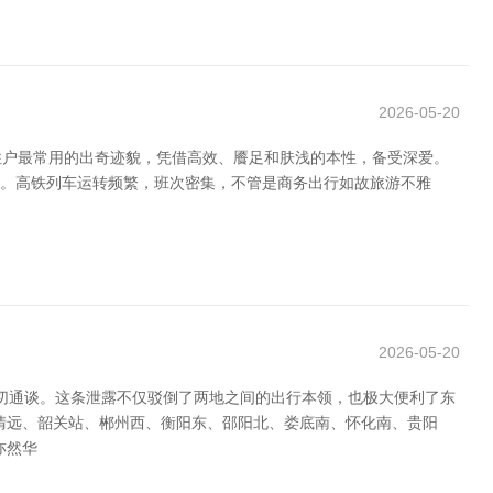
2026-05-20
住户最常用的出奇迹貌，凭借高效、餍足和肤浅的本性，备受深爱。
术。高铁列车运转频繁，班次密集，不管是商务出行如故旅游不雅
，
2026-05-20
迫切通谈。这条泄露不仅驳倒了两地之间的出行本领，也极大便利了东
清远、韶关站、郴州西、衡阳东、邵阳北、娄底南、怀化南、贵阳
亦然华