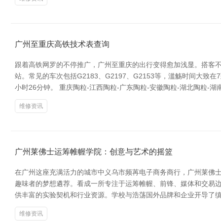
广州至重庆高铁技术表查询
跟着高铁网罗的不停推广，广州至重庆的出行变得愈加浅显。搭客不
站。常见的车次包括G2183、G2197、G2153等，滥觞时间大致
小时26分钟。 重庆陶粒-江西陶粒-广东陶粒-安徽陶粒-湖北陶粒-
维修资讯
广州莱佛士运筹帷幄学院：创意与艺术的摇篮
在广州这座充满活力的城市中义乌市频苒电子商务商行，广州莱佛士运筹帷幄学院（
趣味者的梦想遴荐。看成一所专注于运筹帷幄、前锋、媒体和交易边
供丰富的实验契机和行业资源。学校与浩荡国外品牌和企业开导了
维修资讯