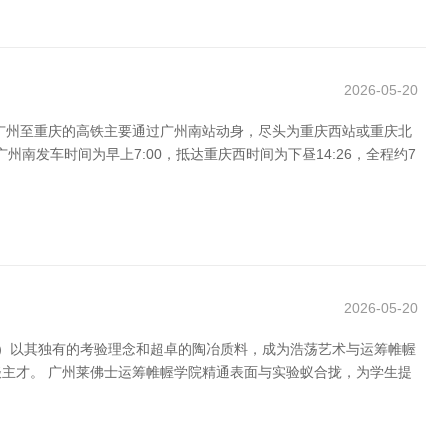
2026-05-20
广州至重庆的高铁主要通过广州南站动身，尽头为重庆西站或重庆北
广州南发车时间为早上7:00，抵达重庆西时间为下昼14:26，全程约7
2026-05-20
uangzhou）以其独有的考验理念和超卓的陶冶质料，成为浩荡艺术与运筹帷幄
主才。 广州莱佛士运筹帷幄学院精通表面与实验蚁合拢，为学生提