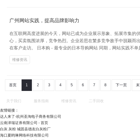
广州网站实践，提高品牌影响力
在互联网高度进展的今天，网站已成为企业展示形象、拓展市集的伏
心，买卖氛围浓厚，竞争热烈。企业若思在繁多竞争敌手中脱颖而出
在客户走访。 日本购 - 最专业的日本导购网站 同期，网站实践
维修资讯
首页
1
2
3
4
5
6
7
8
下一页
末
关于我们
服务指南
维修资讯
二手回收
友情链接：
达人来了-杭州圣淘电子商务有限公司
云南泽瑞证券有限公司 - 首页
白灰 灰粉 城固县德友白灰粉厂
海口夏鸥琳网络科技有限公司