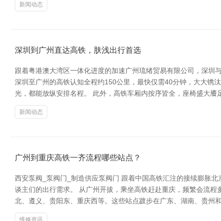
新闻动态
深圳到广州直达高铁，肤浅出行首选
跟着粤港澳大湾区一体化进度的加速广州琉绪贸易有限公司，深圳
深圳至广州的高铁认知全程约150公里，最快仅需40分钟，大大
光，都能放纵安排名程。 此外，高铁车厢内按序皆全，座椅盛大餍足
新闻动态
广州到重庆高铁一齐流程哪些站点？
西安泵阀_泵阀门_制造供应泵阀门 跟着中国高铁汇注的接续膨胀
谈主们的出行需求。 从广州开拔，乘坐高铁赶赴重庆，频繁会流程
北、遵义、贵阳东、重庆西等。这些站点踱步在广东、湖南、贵州和
维修资讯