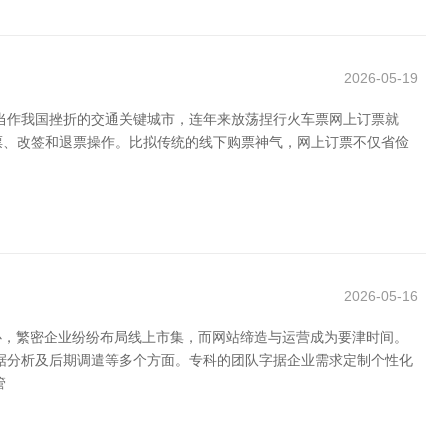
2026-05-19
州当作我国挫折的交通关键城市，连年来放荡捏行火车票网上订票就
购票、改签和退票操作。比拟传统的线下购票神气，网上订票不仅省俭
2026-05-16
心，繁密企业纷纷布局线上市集，而网站缔造与运营成为要津时间。
数据分析及后期调遣等多个方面。专科的团队字据企业需求定制个性化
管