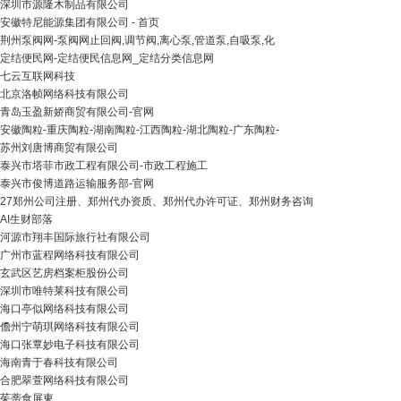
深圳市源隆木制品有限公司
安徽特尼能源集团有限公司 - 首页
荆州泵阀网-泵阀网止回阀,调节阀,离心泵,管道泵,自吸泵,化
定结便民网-定结便民信息网_定结分类信息网
七云互联网科技
北京洛帧网络科技有限公司
青岛玉盈新娇商贸有限公司-官网
安徽陶粒-重庆陶粒-湖南陶粒-江西陶粒-湖北陶粒-广东陶粒-
苏州刘唐博商贸有限公司
泰兴市塔菲市政工程有限公司-市政工程施工
泰兴市俊博道路运输服务部-官网
27郑州公司注册、郑州代办资质、郑州代办许可证、郑州财务咨询
AI生财部落
河源市翔丰国际旅行社有限公司
广州市蓝程网络科技有限公司
玄武区艺房档案柜股份公司
深圳市唯特莱科技有限公司
海口亭似网络科技有限公司
儋州宁萌琪网络科技有限公司
海口张覃妙电子科技有限公司
海南青于春科技有限公司
合肥翠萱网络科技有限公司
茱蒂食屏東