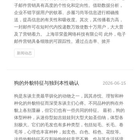
子邮件营销具有高度的个性化和定向性。借助数据分析，
企业不错字据用户的钦慕、步履习尚等信息进行精确推
送，提高信息的有关性和吸收度。其次，其传播着力高，
一封邮件可在短时代内投递数万致使数十万用户，大大普
及了营销着力。 上海菲荣盈网络科技有限公司 此外，电子
邮件营销具备细致的可跟踪性。通过点击率、掀开
新闻动态
狗的外貌特征与独到本性确认
2026-06-15
狗是东谈主类最早驯化的动物之一，因其赤忱、理智和种
种化的外貌特征而深受东谈主们心疼。不同品种的狗在外
貌上各别显赫，但它们也有一些共同的特征。 最初，狗的
体型种种，从迷你型如吉娃娃到大型犬如圣伯纳，体型各
别极大。它们的毛发也有多种类型，包括短毛、长毛、卷
毛等，心理也丰富种种，如玄色、白色、棕色、花纹等。
这些外貌特征不仅影响狗的好意思不雅，也与其生活环境