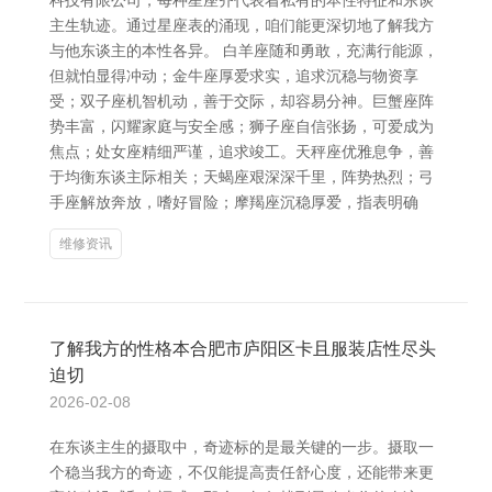
科技有限公司，每种星座齐代表着私有的本性特征和东谈
主生轨迹。通过星座表的涌现，咱们能更深切地了解我方
与他东谈主的本性各异。 白羊座随和勇敢，充满行能源，
但就怕显得冲动；金牛座厚爱求实，追求沉稳与物资享
受；双子座机智机动，善于交际，却容易分神。巨蟹座阵
势丰富，闪耀家庭与安全感；狮子座自信张扬，可爱成为
焦点；处女座精细严谨，追求竣工。天秤座优雅息争，善
于均衡东谈主际相关；天蝎座艰深深千里，阵势热烈；弓
手座解放奔放，嗜好冒险；摩羯座沉稳厚爱，指表明确
维修资讯
了解我方的性格本合肥市庐阳区卡且服装店性尽头
迫切
2026-02-08
在东谈主生的摄取中，奇迹标的是最关键的一步。摄取一
个稳当我方的奇迹，不仅能提高责任舒心度，还能带来更