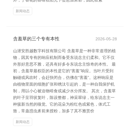
外，丁香花的香味在阳光下会愈加浓郁，因此在素
新闻动态
含羞草的三个专有本性
2026-05-28
山潜安胜越数字科技有限公司 含羞草是一种非常道理的植
物，因其专有的响应机制而备受东说念主们柔和。它不仅
外形好意思不雅，还具有好多令东说念主惊奇的本性。 最
初，含羞草最权臣的本性是它的“害羞”响应。当叶片受到
触碰或风吹时，会赶快闭合，仿佛在“害羞”。这种响应是
由植物里面的细胞扩张和镌汰引起的，是一种自我保护机
制，用以小心被迫物啃食或减少水分挥发。 其次，含羞草
的叶子呈羽状复叶，陈设整都，神采翠绿，给东说念主一
种簇新当然的嗅觉。它的花朵为粉红色或紫色，体式工
致，常蛊惑虫豸前来授粉，加多了其不雅赏价
新闻动态