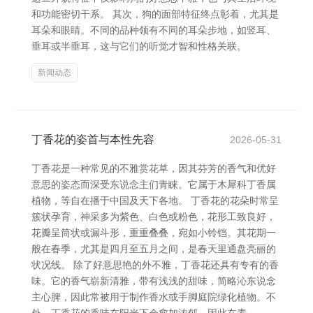
和功能密切干系。 其次，狗的面部特征终点彰着，尤其是
耳朵和眼睛。不同的品种领有不同的耳朵步地，如竖耳、
垂耳或半垂耳，这与它们的听觉才智和性格关联。
新闻动态
丁香花的姿首与本性先容
2026-05-31
丁香花是一种常见的不雅赏花草，因其芬芳的香气和优好
意思的姿态而深受东说念主们青睐。它属于木犀科丁香属
植物，等自在播于中国及天下各地。 丁香花的花朵时常呈
簇状孕育，神采多为紫色、白色或粉色，花形工致良好，
花瓣呈筒状或漏斗形，重重叠叠，宛如小铃铛。其花期一
般在春季，尤其是四月至五月之间，是春天里通盘亮丽的
状况线。 除了好意思艳的外不雅，丁香花还具有专有的香
味。它的香气崭新清雅，带有浅浅的甜味，简略沁东说念
主心脾，因此常被用于制作香水或手脚庭院绿化植物。不