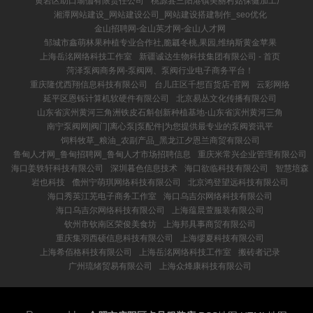
黄岩区助口瑜伽有限责任公司
桃源县三阳港镇美丽村姑保健加工厂
湘潭网站建设_网站建设公司_网站建设搭建制作_seo优化
金山招聘网-金山英才网-金山人才网
邹城市鑫萌林果种植专业合作社,脆瓤冬桃,果园,维纳斯黄金苹果
上海岳洺网络科技工作室
新疆诚达生物科技集团有限公司 - 首页
菏泽泵阀商务网-泵阀网、泵阀行业电子商务平台！
重庆隆优西翔信息科技有限公司
台儿庄区千想百货店-官网
云彩网络
延平区恩铄计算机软硬件有限公司
北京易丛文化传播有限公司
山东省滨州黄河三角洲铁皮石斛创新种植基地-山东省滨州黄河三角
南宁泵阀网|阀门|离心泵|泵配件|为您提供最专业的泵阀资讯平
饲料牧草_粮油_农副产品_黑龙江夕恩兰商贸有限公司
鲁甸人才网_鲁甸招聘网_鲁甸人才市场招聘信息
重庆米常兴企业管理有限公司
海口姜轶轩科技有限公司
深圳暮色信息技术
海口欲临科技有限公司
智慧培森
岩也科技
儋州宁萌琪网络科技有限公司
北京鸿登望远科技有限公司
海口秀英江芜电子商务工作室
海口乌吉尔网络科技有限公司
海口乌吉尔网络科技有限公司
上海蕴晨萱服装有限公司
钦州市钦南区荣俊美食坊
上海邦具事商贸有限公司
重庆集羽西硕信息科技有限公司
上海缪夏科技有限公司
上海希佰格科技有限公司
上海岳洺网络科技工作室
搬砖者记录
广州琉绪贸易有限公司
上海众烽康科技有限公司