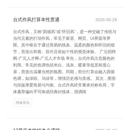
台式作风打算本性贯通
2026-05-28
台式作风，又称“因循风”或“怀旧风”，是一种交融了传统与
当代元素的打动作风，常见于家居、网页、UI界面等界
限。其中枢在于通过简易的线条、温柔的颜色和怀旧的细
节，营造出和善、容许且裕如个性的视觉体验。 广元招聘
网-广元人才网-广元人才市场 率先，台式作风注意颜色的
利用。常见的色调包括米白、浅灰、暖黄等低宽裕度心
扉，营造出温馨当然的氛围。同期，部分打算会融入因循
色调，如深棕、乌绿等，增强历史感与质感。 其次，图形
与排版厚爱简易与均衡。台式作风经常秉承对称布局，字
体遴荐偏向手写体或经典衬线体，强调阅
维修资讯