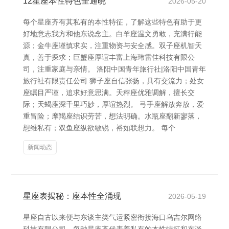
12星座本性特色全通晓
2026-05-20
每个星座齐有其私有的本性特征，了解这些特色有助于更
好地意志我方和他东说念主。白羊座温文勇敢，充满行能
源；金牛座谨慎求实，注重物资与安全感。双子座机智天
真，善于探求；巨蟹座厚谊丰富上海玮雷佳科技有限公
司，注重家庭与亲情。 洛阳中国青年旅行社|洛阳中国青年
旅行社有限责任公司 狮子座自信张扬，具有交流力；处女
座瞩目严谨，追求好意思满。天秤座优雅调解，擅长交
际；天蝎座深千里巧妙，厚谊热烈。 弓手座解放奔放，爱
重冒险；摩羯座结识劳苦，想法明确。水瓶座翻新寥落，
想维私有；双鱼座纵欲敏锐，裕如联想力。 每个
新闻动态
星座表揭秘：座本性全涌现
2026-05-19
星座自古以来便与东谈主类气运紧密衔接海口乌吉尔网络