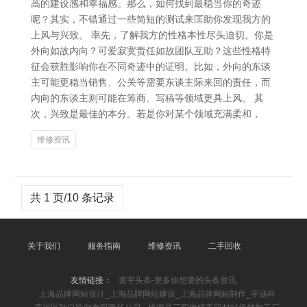
高的建设感和幸福感。那么，如何找到最稳当你的奇迹
呢？其实，不错通过一些简短的测试来匡助你发现我方的
上风与兴致。 率先，了解我方的性格本性尽头迫切。你是
外向如故内向？可爱寂寞责任如故团队互助？这些性格特
征会获胜影响你在不同奇迹中的证明。比如，外向的东谈
主可能更稳当销售、公关等需要东谈主际来回的责任，而
内向的东谈主则可能在筹商、写稿等领域更具上风。 其
次，兴致是最佳的本分。若是你对某个领域充满柔和，
维修资讯
共 1 页/10 条记录
关于我们
服务指南
维修资讯
二手回收
友情链接：
寰宇头条-更多你想要的头条资讯
上海品牌网站设计_上海品牌网站建设_上海品牌网站制作_宇涵科